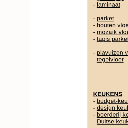
-
laminaat
-
parket
-
houten vlo
-
mozaïk vlo
-
tapis parke
-
plavuizen v
-
tegelvloer
KEUKENS
-
budget-ke
-
design keu
-
boerderij 
-
Duitse ke