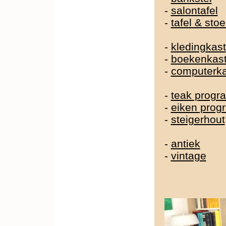
-
salontafel
-
tafel & sto
-
kledingkast
-
boekenkas
-
computerka
-
teak prog
-
eiken pro
-
steigerhout
-
antiek
-
vintage