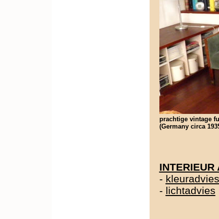
prachtige vintage fu
(Germany circa 1935
INTERIEUR
-
kleuradvie
-
lichtadvies