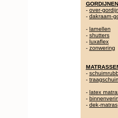
GORDIJNE
-
over-gordij
-
dakraam-go
-
lamellen
-
shutters
-
luxaflex
-
zonwering
MATRASSE
-
schuimrubb
-
traagschui
-
latex matra
-
binnenveri
-
dek-matras