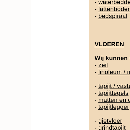
-
waterbedd
-
lattenbode
-
bedspiraal
VLOEREN
Wij kunnen 
-
zeil
-
linoleum /
-
tapijt / va
-
tapijttegels
-
matten en 
-
tapijtlegger
-
gietvloer
-
grindtapijt