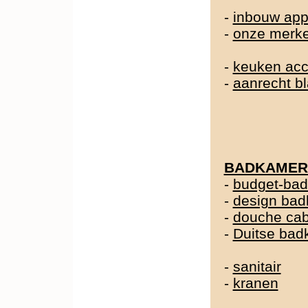
-
inbouw app
-
onze merk
-
keuken acc
-
aanrecht b
BADKAMER
-
budget-ba
-
design ba
-
douche cab
-
Duitse ba
-
sanitair
-
kranen