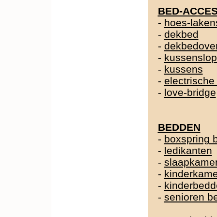
BED-ACCES
-
hoes-laken
-
dekbed
-
dekbedover
-
kussenslo
-
kussens
-
electrische
-
love-bridge
BEDDEN
-
boxspring 
-
ledikanten
-
slaapkame
-
kinderkame
-
kinderbedd
-
senioren b