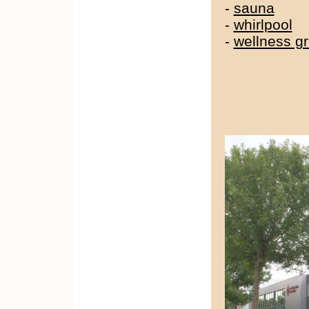
-
sauna
-
whirlpool
-
wellness g