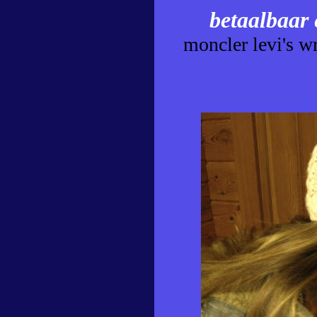
betaalbaar
moncler levi's wr