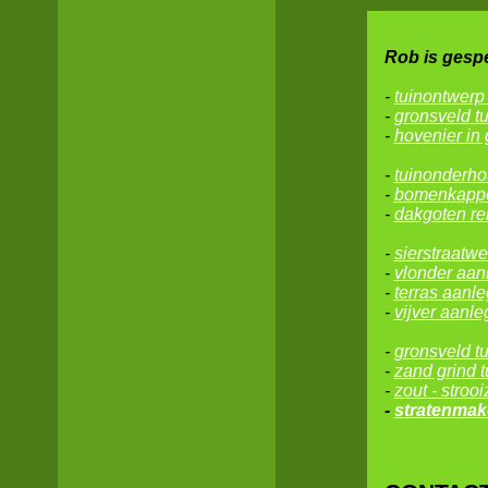
Rob is gespe
-
tuinontwerp
-
gronsveld t
-
hovenier in
-
tuinonderho
-
bomenkappe
-
dakgoten re
-
sierstraatwe
-
vlonder aan
-
terras aanle
-
vijver aanle
-
gronsveld
t
-
zand grind 
-
zout - strooi
-
stratenmak