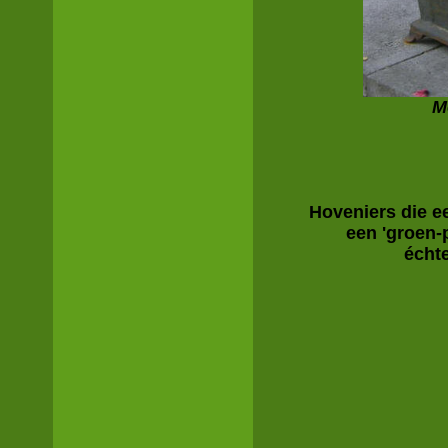
M
Hoveniers die e
een 'groen-
écht