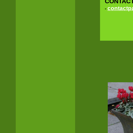
CONTAC
contactp
-