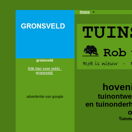
Home
>
gronsveld
Klik hier voor méér
gronsveld
hoveni
tuinontwer
advertentie van google
en tuinonder
o
Tuinm