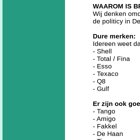
WAAROM IS B
Wij denken omd
de politicy in 
Dure merken:
Idereen weet da
- Shell
- Total / Fina
- Esso
- Texaco
- Q8
- Gulf
Er zijn ook g
- Tango
- Amigo
- Fakkel
- De Haan