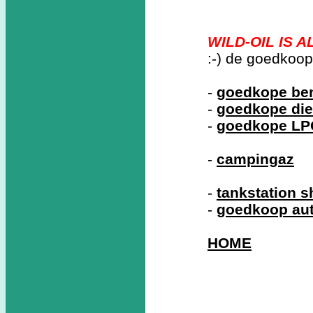
WILD-OIL IS 
:-) de goedkoop
-
goedkope ben
-
goedkope die
-
goedkope LP
-
campingaz
-
tankstation 
-
goedkoop au
HOME