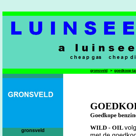
gronsveld
>
goedkoop ta
GOEDKOP
Goedkope benzine
vol
WILD - OIL
gronsveld
met de goedkoo