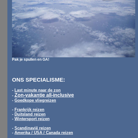
Pak je spullen en GA!
ONS SPECIALISME:
-
Last minute naar de zon
Zon-vakantie all-inclusive
-
-
Goedkope vliegreizen
-
Frankrijk reizen
-
Duitsland reizen
-
Wintersport reizen
-
Scandinavië reizen
-
Amerika / USA / Canada reizen