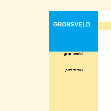
gronsveld
(advertentie)