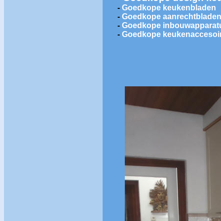
-
Goedkope keukenbladen
-
Goedkope aanrechtblade
-
Goedkope inbouwapparat
-
Goedkope keukenaccesoi