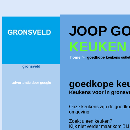
JOOP G
KEUKEN
home
>
goedkope
keukens outlet
gronsveld
goedkope
ke
advertentie door google
Keukens voor in
gronsv
Onze keukens zijn de goedk
omgeving
.
Zoekt u een keuken?
Kijk niet verder maar kom BI