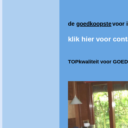
de
goedkoopste
voor 
klik hier voor cont
TOPkwaliteit
voor GOED