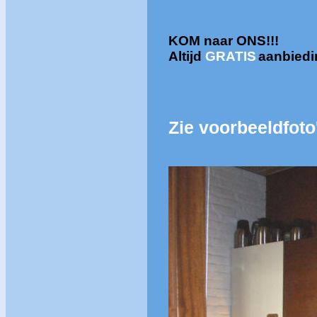
KOM naar ONS!!!
Altijd
GRATIS
aanbied
Zie voorbeeldfoto