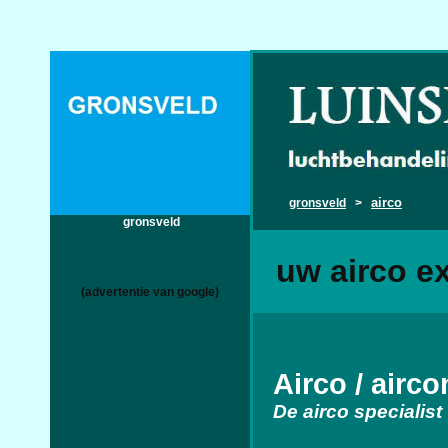
airco
gronsveld
>
gronsveld
uw airco e
(advertentie van google)
Airco / airc
De airco specialist