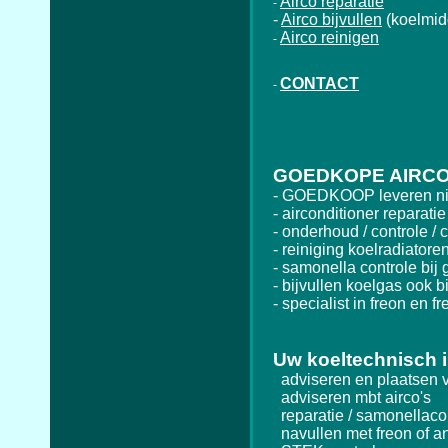
Airco reparatie
-
-
Airco bijvullen
(koelmid
Airco reinigen
-
CONTACT
-
GOEDKOPE AIRCO
- GOEDKOOP leveren nie
- airconditioner reparatie
- onderhoud / controle / c
- reiniging koelradiatore
- samonella controle bij g
- bijvullen koelgas ook bi
- specialist in freon en fr
Uw koeltechnisch i
adviseren en plaatsen va
adviseren mbt airco's
reparatie / samonellacon
navullen met freon of a