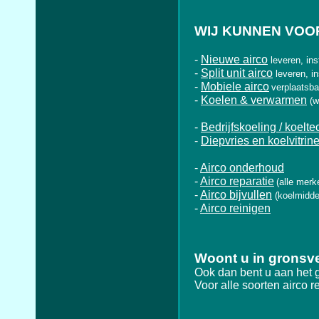
WIJ KUNNEN VOOR
-
Nieuwe airco
leveren, ins
-
Split unit airco
leveren, i
-
Mobiele airco
verplaatsba
-
Koelen & verwarmen
(w
-
Bedrijfskoeling / koelte
-
Diepvries en koelvitrin
-
Airco onderhoud
-
Airco reparatie
(alle merk
-
Airco bijvullen
(koelmidde
-
Airco reinigen
Woont u in gronsv
Ook dan bent u aan het 
Voor alle soorten airco r