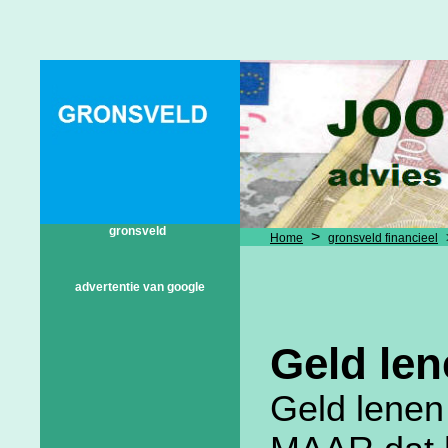
gronsveld
>
Home
gronsveld financieel
advertentie van google
Geld len
Geld lenen 