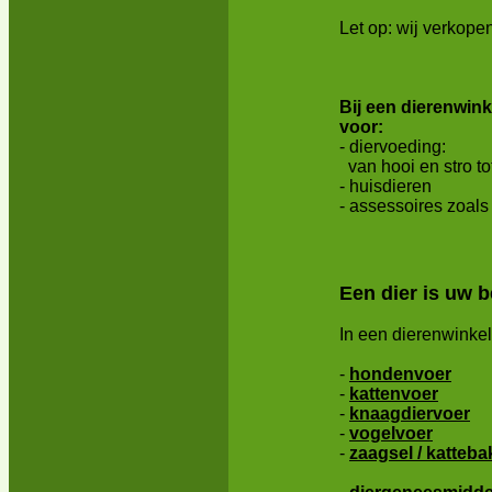
Let op: wij verkopen
Bij een dierenwin
voor:
- diervoeding:
van hooi en stro t
- huisdieren
- assessoires zoals
Een dier is uw b
In een dierenwinkel
-
hondenvoer
-
kattenvoer
-
knaagdiervoer
-
vogelvoer
-
zaagsel / katteba