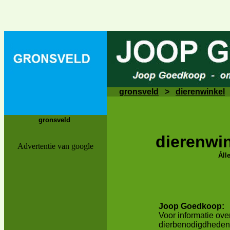
gronsveld
>
dierenwinkel
gronsveld
dierenwi
Advertentie van google
Áll
Joop Goedkoop:
Voor informatie ove
dierbenodigdheden