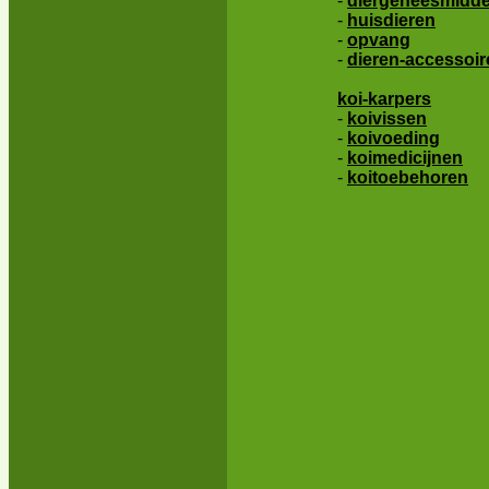
-
diergeneesmidde
-
huisdieren
-
opvang
-
dieren-accessoir
koi-karpers
-
koivissen
-
koivoeding
-
koimedicijnen
-
koitoebehoren