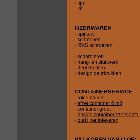
- lijm
- kit
IJZERWAREN
- spijkers
- schroeven
- RVS schroeven
- scharnieren
- hang- en sluitwerk
- deurkrukken
- design deurkrukken
CONTAINERSERVICE
-
rolcontainer
-
afzet container 6 m3
-
container groot
-
opslag container / zeeconta
-
oud ijzer inleveren
WIJ KOPEN VAN U OP: