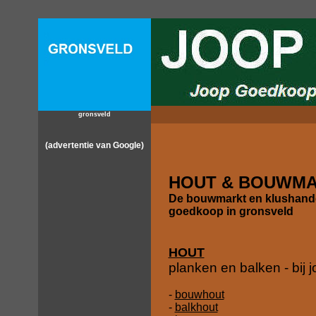
gronsveld
(advertentie van Google)
HOUT & BOUWMA
De bouwmarkt en klushand
goedkoop in gronsveld
HOUT
planken en balken - bij
-
bouwhout
-
balkhout