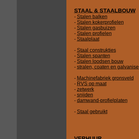
STAAL & STAALBOUW
-
Stalen balken
-
Stalen kokerprofielen
-
Stalen gasbuizen
-
Stalen profielen
-
Staalplaat
-
Staal construkties
-
Stalen spanten
-
Stalen loodsen bouw
-
stralen, coaten en galvanis
-
Machinefabriek gronsveld
-
RVS op maat
-
zetwerk
-
snijden
-
damwand-profielplaten
-
Staal gebruikt
VERHUUR