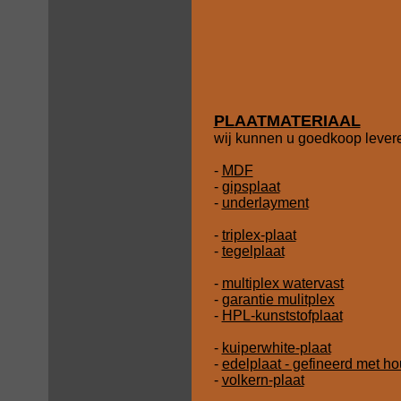
PLAATMATERIAAL
wij kunnen u goedkoop lever
-
MDF
-
gipsplaat
-
underlayment
-
triplex-plaat
-
tegelplaat
-
multiplex watervast
-
garantie mulitplex
-
HPL-kunststofplaat
-
kuiperwhite-plaat
-
edelplaat - gefineerd met ho
-
volkern-plaat