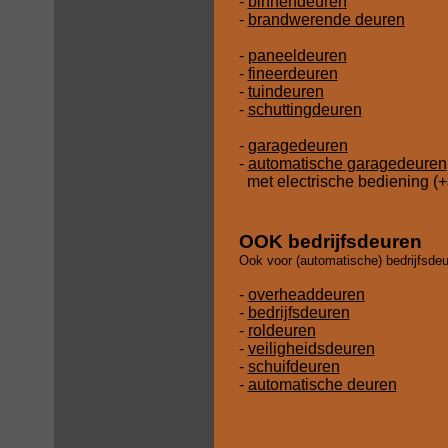
-
binnendeuren
-
brandwerende deuren
-
paneeldeuren
-
fineerdeuren
-
tuindeuren
-
schuttingdeuren
-
garagedeuren
-
automatische garagedeuren
met electrische bediening (
OOK bedrijfsdeuren
Ook voor (automatische) bedrijfsdeur
-
overheaddeuren
-
bedrijfsdeuren
-
roldeuren
-
veiligheidsdeuren
-
schuifdeuren
-
automatische deuren