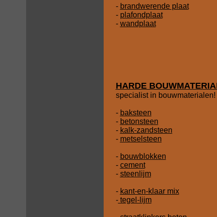
-
brandwerende plaat
-
plafondplaat
-
wandplaat
HARDE BOUWMATERIA
specialist in bouwmaterialen!
-
baksteen
-
betonsteen
-
kalk-zandsteen
-
metselsteen
-
bouwblokken
-
cement
-
steenlijm
-
kant-en-klaar mix
-
tegel-lijm