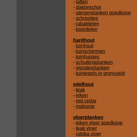
-
latten
-
dakbeschot
-
steigerplanken goedkoop
-
schrootjes
-
rabatdelen
-
boeidelen
hardhout
-
tuinhout
-
tuinschermen
-
tuinhuisjes
-
schuttingplanken
-
vlonderplanken
-
tuintegels in gronsveld
edelhout
-
teak
-
eiken
-
red cedar
-
mahonie
vloerplanken
-
eiken vloer goedkoop
-
teak vloer
-
jatoba vloer