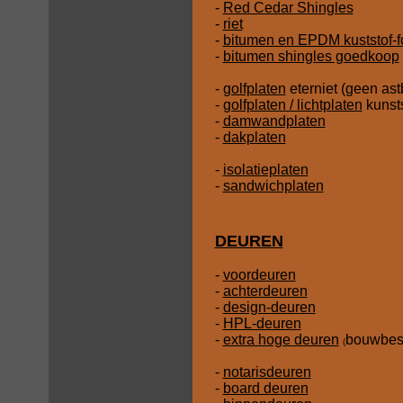
-
Red Cedar Shingles
-
riet
-
bitumen en EPDM kuststof-f
-
bitumen shingles goedkoop
-
golfplaten
eterniet (geen ast
-
golfplaten / lichtplaten
kunsts
-
damwandplaten
-
dakplaten
-
isolatieplaten
-
sandwichplaten
DEUREN
-
voordeuren
-
achterdeuren
-
design-deuren
-
HPL-deuren
-
extra hoge deuren
bouwbesl
(
-
notarisdeuren
-
board deuren