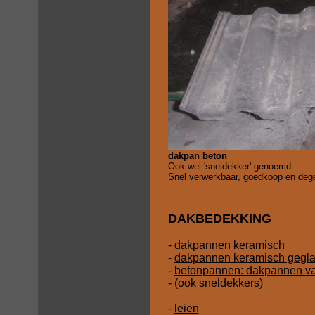
dakpan beton
Ook wel 'sneldekker' genoemd.
Snel verwerkbaar, goedkoop en degel
DAKBEDEKKING
-
dakpannen keramisch
-
dakpannen keramisch gegl
-
betonpannen: dakpannen va
-
(ook sneldekkers)
-
leien