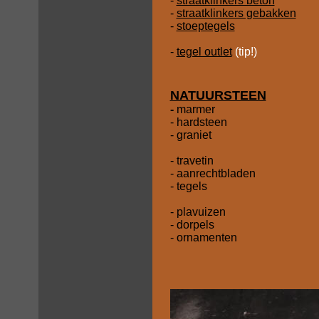
-
straatklinkers beton
-
straatklinkers gebakken
-
stoeptegels
-
tegel outlet
(tip!)
NATUURSTEEN
-
marmer
- hardsteen
- graniet
- travetin
- aanrechtbladen
- tegels
- plavuizen
- dorpels
- ornamenten