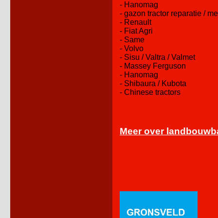
- Hanomag
- gazon tractor reparatie / m
- Renault
- Fiat Agri
- Same
- Volvo
- Sisu / Valtra / Valmet
- Massey Ferguson
- Hanomag
- Shibaura / Kubota
- Chinese tractors
Meer over landbouw