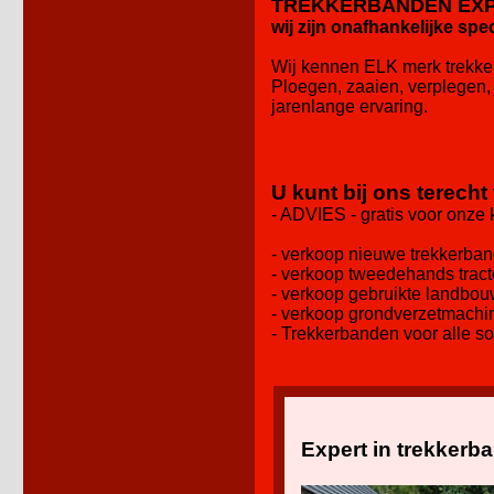
TREKKERBANDEN EX
wij zijn onafhankelijke spe
Wij kennen ELK merk trekker
Ploegen, zaaien, verplegen,
jarenlange ervaring.
U kunt bij ons terecht
- ADVIES - gratis voor onze
- verkoop nieuwe trekkerba
- verkoop tweedehands trac
- verkoop gebruikte landb
- verkoop grondverzetmach
- Trekkerbanden voor alle so
Expert in trekkerb