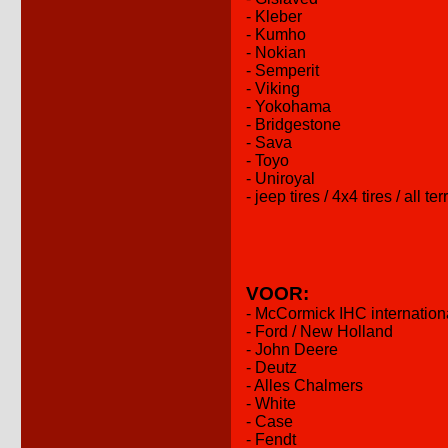
- Kleber
- Kumho
- Nokian
- Semperit
- Viking
- Yokohama
- Bridgestone
- Sava
- Toyo
- Uniroyal
- jeep tires / 4x4 tires / all ter
VOOR:
- McCormick IHC internation
- Ford / New Holland
- John Deere
- Deutz
- Alles Chalmers
- White
- Case
- Fendt