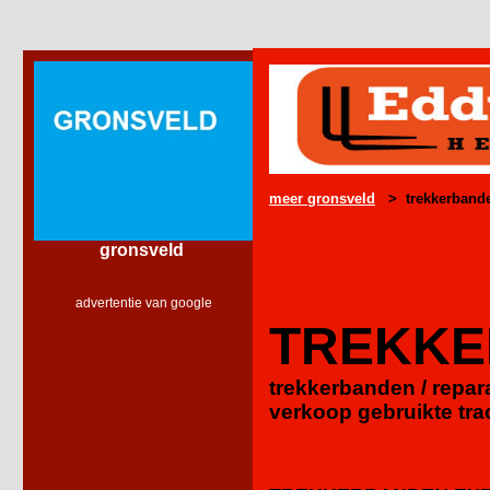
meer gronsveld
> trekkerbanden
gronsveld
advertentie van google
TREKK
trekkerbanden / repara
verkoop gebruikte tra