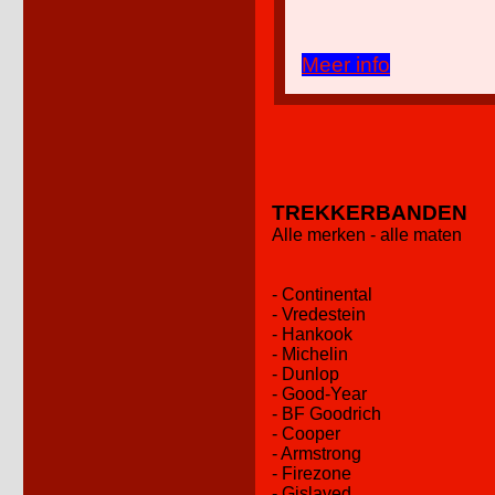
Meer info
TREKKERBANDEN
Alle merken - alle maten
- Continental
- Vredestein
- Hankook
- Michelin
- Dunlop
- Good-Year
- BF Goodrich
- Cooper
- Armstrong
- Firezone
- Gislaved